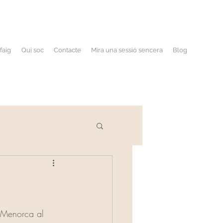
faig
Qui soc
Contacte
Mira una sessió sencera
Blog
 Menorca al 