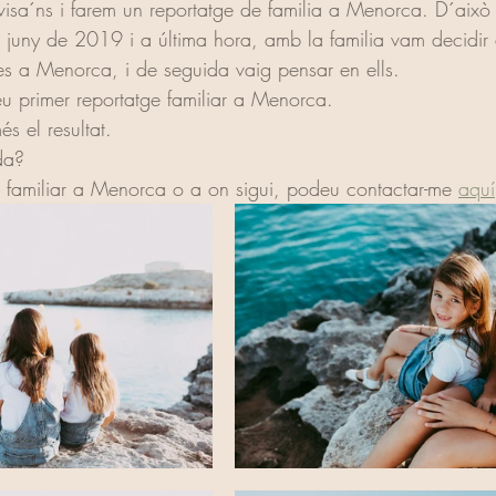
avisa´ns i farem un reportatge de familia a Menorca. D´això
 juny de 2019 i a última hora, amb la familia vam decidir
s a Menorca, i de seguida vaig pensar en ells. 
 meu primer reportatge familiar a Menorca.
 el resultat.
da?
e familiar a Menorca o a on sigui, podeu contactar-me 
aquí