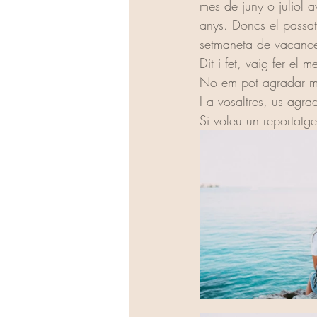
mes de juny o juliol 
anys. Doncs el passat
setmaneta de vacance
Dit i fet, vaig fer el
No em pot agradar més
I a vosaltres, us agra
Si voleu un reportatg